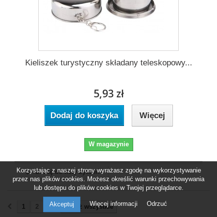
Kieliszek turystyczny składany teleskopowy...
5,93 zł
Dodaj do koszyka
Więcej
W magazynie
Korzystając z naszej strony wyrażasz zgodę na wykorzystywanie
Dodaj do listy życzeń
przez nas plików cookies. Możesz określić warunki przechowywania
lub dostępu do plików cookies w Twojej przeglądarce.
Więcej informacji
Odrzuć
Akceptuj
1
2
Pokaż wszystkie