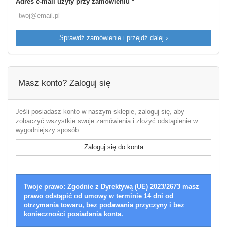
Adres e-mail użyty przy zamówieniu
*
Sprawdź zamówienie i przejdź dalej ›
Masz konto? Zaloguj się
Jeśli posiadasz konto w naszym sklepie, zaloguj się, aby
zobaczyć wszystkie swoje zamówienia i złożyć odstąpienie w
wygodniejszy sposób.
Zaloguj się do konta
Twoje prawo:
Zgodnie z Dyrektywą (UE) 2023/2673 masz
prawo odstąpić od umowy w terminie 14 dni od
otrzymania towaru, bez podawania przyczyny i bez
konieczności posiadania konta.