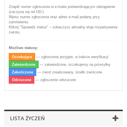
Znajdź numer zgłoszenia w e-mailu potwierdzającym odstąpienie
(zaczyna się od OD-).
Wpisz numer zgłoszenia oraz adres e-mail podany przy
zamówieniu.
Kliknij "Sprawdź status" – zobaczysz aktualny etap rozpatrywania
zwrotu.
Możliwe statusy:
Oczekujące
— zgłoszenie przyjęte, w trakcie weryfikacji
Zatwierdzone
— zatwierdzone, oczekujemy na przesyłkę
Zakończone
— zwrot zrealizowany, środki zwrócone
Odrzucone
— zgłoszenie odrzucone
LISTA ŻYCZEŃ