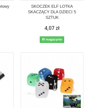
elowy
SKOCZEK ELF LOTKA
SKACZĄCY DLA DZIECI 5
SZTUK
4,07 zł
W magazynie