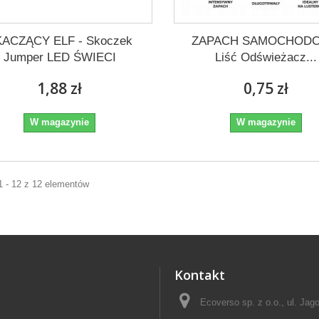
KACZĄCY ELF - Skoczek
ZAPACH SAMOCHOD
Jumper LED ŚWIECI
Liść Odświeżacz...
1,88 zł
0,75 zł
W magazynie
W magazynie
1 - 12 z 12 elementów
Kontakt
Ecoverso sp. z o.o., ul. Jag