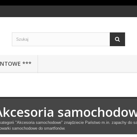
ENTOWE ***
Akcesoria samochodo
ategorii "Akcesoria samochodowe" znajdziecie Państwo m.in. zapachy do sam
dowarki samochodowe do smartfonów.