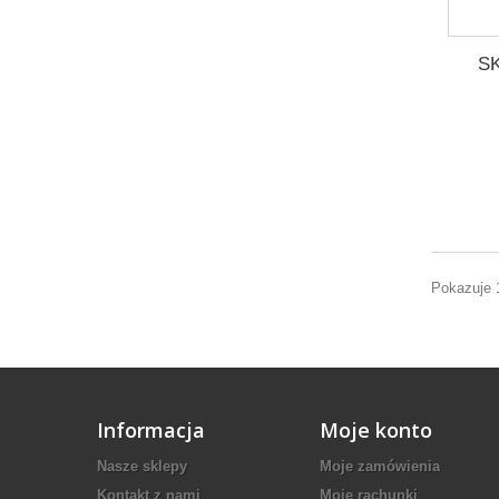
S
Pokazuje 
Informacja
Moje konto
Nasze sklepy
Moje zamówienia
Kontakt z nami
Moje rachunki