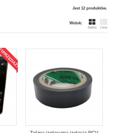
Jest 12 produktów.
Widok:
Siatka
Lista
YPRZEDAŻ!
Taśma izolacyjna izolacja PCV