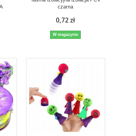
A
czarna
.
0,72 zł
W magazynie