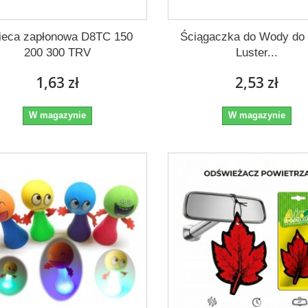
ieca zapłonowa D8TC 150
Ściągaczka do Wody do
200 300 TRV
Luster...
1,63 zł
2,53 zł
W magazynie
W magazynie