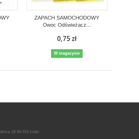
OWY
ZAPACH SAMOCHODOWY
Owoc Odświeżacz...
0,75 zł
W magazynie
odnica 19 94-316 Łódź-