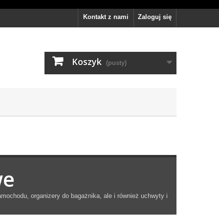
Kontakt z nami
Zaloguj się
Koszyk
(pusty)
we
ochodu, organizery do bagażnika, ale i również uchwyty i