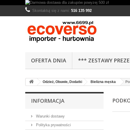
Skontaktuj się z nami:
516 135 992
OFERTA DNIA
*** ZESTAWY PREZ
Odzież, Obuwie, Dodatki
Bielizna męska
Po
PODKO
INFORMACJA
Warunki dostawy
Polityka prywatności