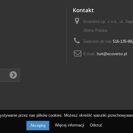
Kontakt
Ecoverso sp. z o.o., ul. Jag
Złotno Polska
Zadzwoń do nas
516-135-99
E-mail:
hurt@ecoverso.pl
ystywanie przez nas plików cookies. Możesz określić warunki przechowywania
Więcej informacji
Odrzuć
Akceptuj