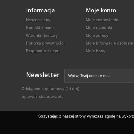
Informacja
Moje konto
Nasze sklepy
Moje zamówienia
Kontakt z nami
Moje rachunki
Warunki dostawy
Moje adresy
Polityka prywatności
Moje informacje osobiste
Regulamin sklepu
Moje bony
Newsletter
Odstąpienie od umowy
(14 dni)
Sprawdź status zwrotu
Korzystając z naszej strony wyrażasz zgodę na wykorz