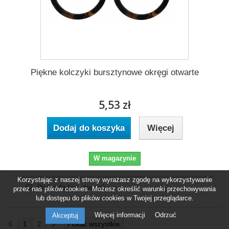
Piękne kolczyki bursztynowe okręgi otwarte
5,53 zł
Dodaj do koszyka
Więcej
W magazynie
Korzystając z naszej strony wyrażasz zgodę na wykorzystywanie
Dodaj do listy życzeń
przez nas plików cookies. Możesz określić warunki przechowywania
lub dostępu do plików cookies w Twojej przeglądarce.
Więcej informacji
Odrzuć
Akceptuj
1
2
Pokaż wszystkie