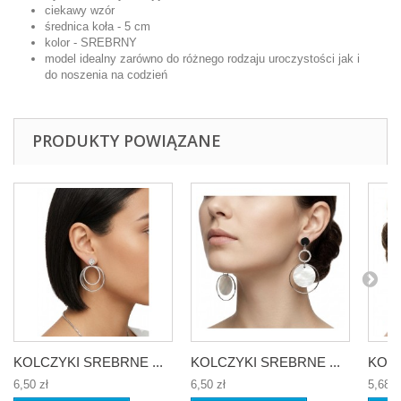
ciekawy wzór
średnica koła - 5 cm
kolor - SREBRNY
model idealny zarówno do różnego rodzaju uroczystości jak i
do noszenia na codzień
PRODUKTY POWIĄZANE
KOLCZYKI SREBRNE ...
KOLCZYKI SREBRNE ...
KOLC
6,50 zł
6,50 zł
5,68 z