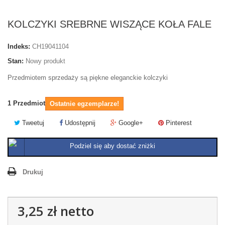
KOLCZYKI SREBRNE WISZĄCE KOŁA FALE
Indeks:
CH19041104
Stan:
Nowy produkt
Przedmiotem sprzedaży są piękne eleganckie kolczyki
1
Przedmiot
Ostatnie egzemplarze!
Tweetuj
Udostępnij
Google+
Pinterest
Podziel się aby dostać zniżki
Drukuj
3,25 zł
netto