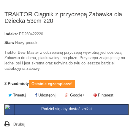
TRAKTOR Ciągnik z przyczepą Zabawka dla
Dziecka 53cm 220
Indeks:
PD260422220
Stan:
Nowy produkt
Traktor Bear Master z odczepianą przyczepą wywrotną jednoosiową.
Zabawka do domu, piaskownicy i na plaże. Przyczepa znajduje się na
jednej osi i jest skrętna oraz uchylna do tyłu co jeszcze bardziej
uatrakcyjnia zabawę.
2
Przedmioty
Ostatnie egzemplarze!
Tweetuj
Udostępnij
Google+
Pinterest
Podziel się aby dostać zniżki
Drukuj