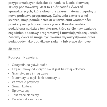
przygotowujących dziecko do nauki w klasie pierwszej
szkoły podstawowej. Jest to zbiór zadań i ćwiczeń
sprawdzających, które obejmują zakres materiału zgodny z
nową podstawą programową. Ćwiczenia zawarte w tej
książce, mają pomóc dziecku w utrwaleniu wiadomości
przekazywanych przez nauczyciela. Książka została
podzielona na działy tematyczne, które ściśle nawiązują do
zagadnień podstawy programowej i utrwalają wiedzę ucznia.
Zestawy ćwiczeń mogą być również wykorzystywane przez
pedagogów jako dodatkowe zadania lub prace domowe.
80 stron
Podręcznik zawiera:
Ortografia do główki trafia
Części mowy od których świat jest bardziej kolorowy
Gramatycznie i magicznie
Matematyka czyli liczb akrobatyka
W świecie przyrody
Świat i kultura
Sprawdziany
Test trzecioklasisty
Poradnik dla rodziców