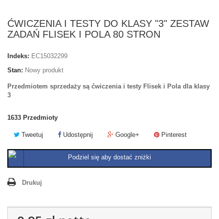
ĆWICZENIA I TESTY DO KLASY "3" ZESTAW
ZADAŃ FLISEK I POLA 80 STRON
Indeks:
EC15032299
Stan:
Nowy produkt
Przedmiotem sprzedaży są ćwiczenia i testy Flisek i Pola dla klasy
3
1633
Przedmioty
Tweetuj
Udostępnij
Google+
Pinterest
Podziel się aby dostać zniżki
Drukuj