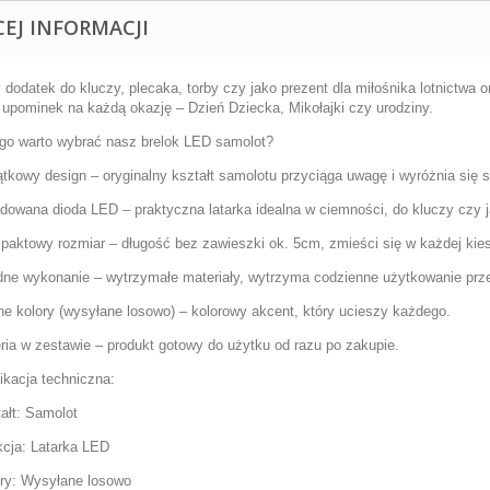
CEJ INFORMACJI
 dodatek do kluczy, plecaka, torby czy jako prezent dla miłośnika lotnictwa 
 upominek na każdą okazję – Dzień Dziecka, Mikołajki czy urodziny.
go warto wybrać nasz brelok LED samolot?
ątkowy design
– oryginalny kształt samolotu przyciąga uwagę i wyróżnia się 
dowana dioda LED
– praktyczna latarka idealna w ciemności, do kluczy czy j
paktowy rozmiar
– długość bez zawieszki ok. 5cm, zmieści się w każdej kies
dne wykonanie
– wytrzymałe materiały, wytrzyma codzienne użytkowanie przez
e kolory (wysyłane losowo)
– kolorowy akcent, który ucieszy każdego.
ria w zestawie
– produkt gotowy do użytku od razu po zakupie.
ikacja techniczna:
ałt: Samolot
cja: Latarka LED
ry: Wysyłane losowo