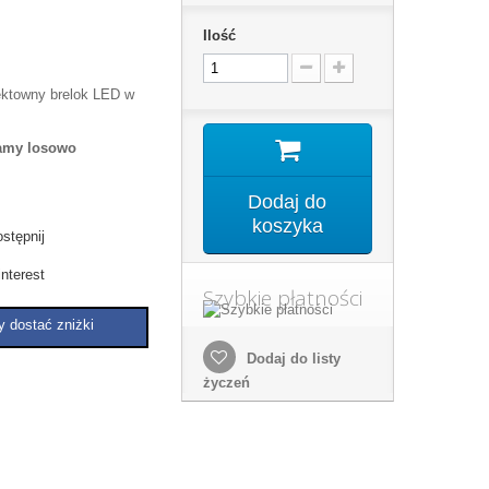
Ilość
fektowny brelok LED w
łamy losowo
Dodaj do
koszyka
stępnij
nterest
Szybkie płatności
y dostać zniżki
Dodaj do listy
życzeń