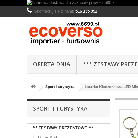
Skontaktuj się z nami:
516 135 992
OFERTA DNIA
*** ZESTAWY PREZ
Sport i turystyka
Latarka Kieszonkowa LED Mini
SPORT I TURYSTYKA
*** ZESTAWY PREZENTOWE ***
Dzień Matki