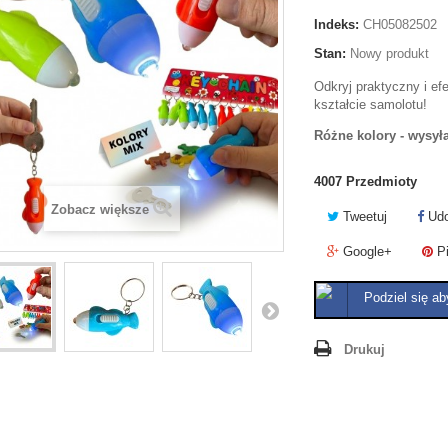
Indeks:
CH05082502
Stan:
Nowy produkt
Odkryj praktyczny i e
kształcie samolotu!
Różne kolory - wysy
4007
Przedmioty
Zobacz większe
Tweetuj
Udo
Google+
Pi
Podziel się ab
Drukuj