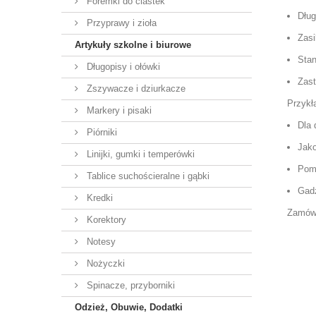
Foremki do ciastek
Dług
Przyprawy i zioła
Zasi
Artykuły szkolne i biurowe
Sta
Długopisy i ołówki
Zast
Zszywacze i dziurkacze
Przykł
Markery i pisaki
Dla 
Piórniki
Jako
Linijki, gumki i temperówki
Pomo
Tablice suchościeralne i gąbki
Gadż
Kredki
Zamów 
Korektory
Notesy
Nożyczki
Spinacze, przyborniki
Odzież, Obuwie, Dodatki