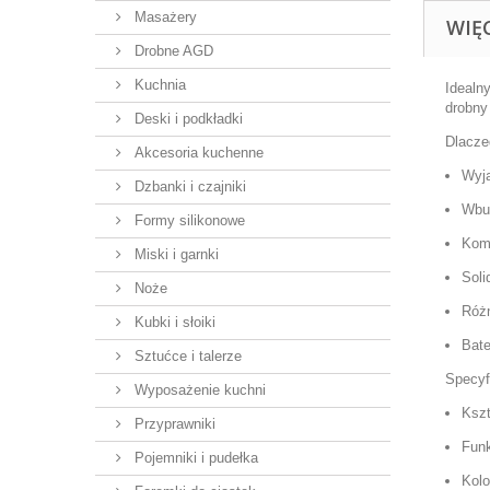
Masażery
WIĘ
Drobne AGD
Kuchnia
Idealny
drobny
Deski i podkładki
Dlacze
Akcesoria kuchenne
Wyj
Dzbanki i czajniki
Wbu
Formy silikonowe
Kom
Miski i garnki
Soli
Noże
Różn
Kubki i słoiki
Bate
Sztućce i talerze
Specyf
Wyposażenie kuchni
Kszt
Przyprawniki
Funk
Pojemniki i pudełka
Kolo