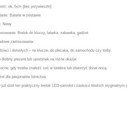
ość: ok. 5cm (bez przywieszki)
lanie: Baterie w zestawie
n: Nowy
osowanie: Brelok do kluczy, latarka, zabawka, gadżet
adowe zastosowania:
dzieci i dorosłych – na klucze, do plecaka, do samochodu czy torby.
 drobny prezent lub upominek na różne okazje.
cne, gdy trzeba znaleźć coś w torebce lub otworzyć drzwi nocą.
et dla pasjonatów lotnictwa.
już dziś ten praktyczny brelok LED-samolot i zaskocz bliskich oryginalnym