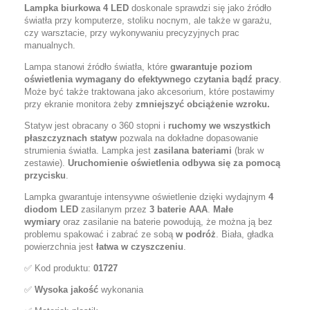
Lampka biurkowa 4 LED
doskonale sprawdzi się jako źródło
światła przy komputerze, stoliku nocnym, ale także w garażu,
czy warsztacie, przy wykonywaniu precyzyjnych prac
manualnych.
Lampa stanowi źródło światła, które
gwarantuje poziom
oświetlenia wymagany do efektywnego czytania bądź pracy
.
Może być także traktowana jako akcesorium, które postawimy
przy ekranie monitora żeby
zmniejszyć obciążenie wzroku.
Statyw jest obracany o 360 stopni i
ruchomy we wszystkich
płaszczyznach statyw
pozwala na dokładne dopasowanie
strumienia światła. Lampka jest
zasilana bateriami
(brak w
zestawie).
Uruchomienie oświetlenia odbywa się za pomocą
przycisku
.
Lampka gwarantuje intensywne oświetlenie dzięki wydajnym
4
diodom LED
zasilanym przez
3 baterie AAA
.
Małe
wymiary
oraz zasilanie na baterie powodują, że można ją bez
problemu spakować i zabrać ze sobą
w podróż
. Biała, gładka
powierzchnia jest
łatwa w czyszczeniu
.
✅ Kod produktu:
01727
✅
Wysoka jakość
wykonania