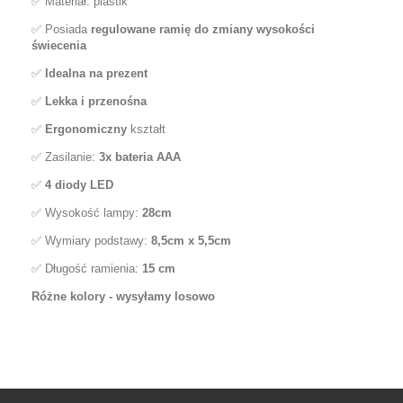
✅ Materiał: plastik
✅ Posiada
regulowane ramię do zmiany wysokości
świecenia
✅
Idealna na prezent
✅
Lekka i przenośna
✅
Ergonomiczny
kształt
✅ Zasilanie:
3x bateria AAA
✅
4 diody LED
✅ Wysokość lampy:
28cm
✅ Wymiary podstawy:
8,5cm x 5,5cm
✅ Długość ramienia:
15 cm
Różne kolory - wysyłamy losowo