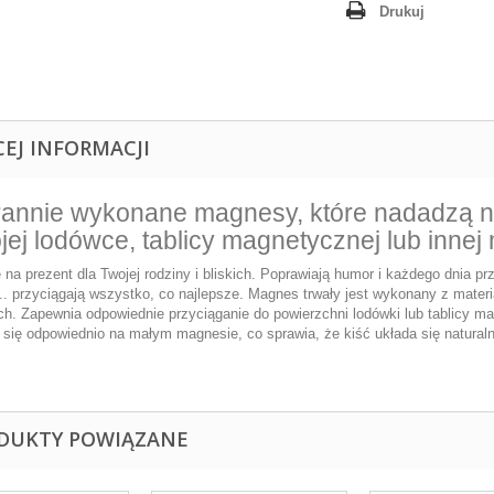
Drukuj
CEJ INFORMACJI
rannie wykonane magnesy, które nadadzą n
jej lodówce, tablicy magnetycznej lub innej
 na prezent dla Twojej rodziny i bliskich. Poprawiają humor i każdego dnia prz
o... przyciągają wszystko, co najlepsze. Magnes trwały jest wykonany z mat
ch. Zapewnia odpowiednie przyciąganie do powierzchni lodówki lub tablicy m
 się odpowiednio na małym magnesie, co sprawia, że kiść układa się naturaln
DUKTY POWIĄZANE