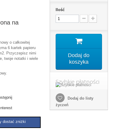
Ilość
rona na
wy o całkowitej
yma 6 kartek papieru
m2. Przyczepisz nimi
Dodaj do
, twoje notatki i wiele
koszyka
towy.
Szybkie płatności
stępnij
Dodaj do listy
życzeń
nterest
y dostać zniżki