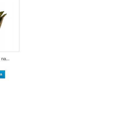
na...
ka