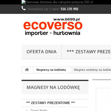
Skontaktuj się z nami:
516 135 992
OFERTA DNIA
*** ZESTAWY PREZ
Magnesy na lodówkę
Magnes ozdobny na lodów
MAGNESY NA LODÓWKĘ
*** ZESTAWY PREZENTOWE ***
Dzień Matki