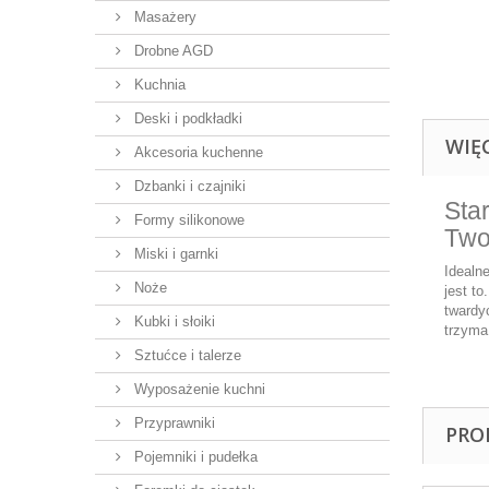
Masażery
Drobne AGD
Kuchnia
Deski i podkładki
WIĘ
Akcesoria kuchenne
Dzbanki i czajniki
Sta
Formy silikonowe
Two
Miski i garnki
Idealne
Noże
jest t
twardy
Kubki i słoiki
trzyma
Sztućce i talerze
Wyposażenie kuchni
Przyprawniki
PRO
Pojemniki i pudełka