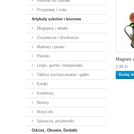
Foremki do ciastek
Przyprawy i zioła
Artykuły szkolne i biurowe
Długopisy i ołówki
Zszywacze i dziurkacze
Markery i pisaki
Piórniki
Magnes o
Linijki, gumki i temperówki
2,44 zł
Tablice suchościeralne i gąbki
Dodaj d
Kredki
Korektory
Notesy
Nożyczki
Spinacze, przyborniki
Odzież, Obuwie, Dodatki