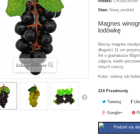
Indeks:
CH1902M094
Stan:
Nowy produkt
Magnes winog
lodówkę
Mocny magnes neodymo
długości 11 cm przytrz
A4 o gramaturze 80gr/
zdjęcia, kartki pocztowe
Zobacz większe
innych rzeczy.
Kolor: zielony lub fiole
214
Przedmioty
Tweetuj
Udo
Google+
Pi
Podziel się ab