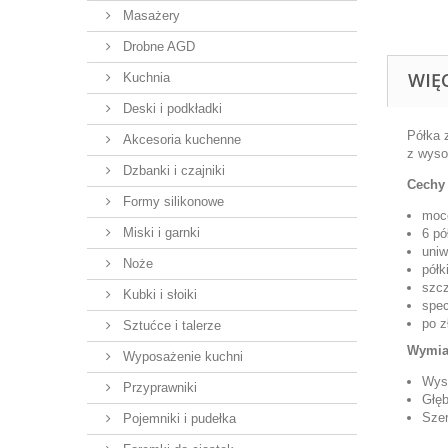
Masażery
Drobne AGD
WIĘ
Kuchnia
Deski i podkładki
Półka 
Akcesoria kuchenne
z wysok
Dzbanki i czajniki
Cechy 
Formy silikonowe
moc
Miski i garnki
6 pó
uniw
Noże
półk
szcz
Kubki i słoiki
spec
po z
Sztućce i talerze
Wymia
Wyposażenie kuchni
Wys
Przyprawniki
Głęb
Szer
Pojemniki i pudełka