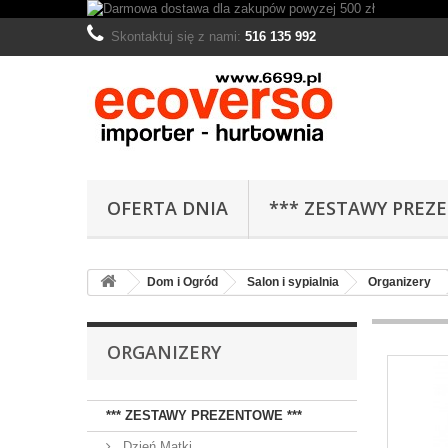
Skontaktuj się z nami:
516 135 992
OFERTA DNIA
*** ZESTAWY PREZ
Dom i Ogród
Salon i sypialnia
Organizery
ORGANIZERY
*** ZESTAWY PREZENTOWE ***
Dzień Matki