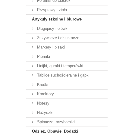
Foremki do ciastek
Przyprawy i zioła
Artykuły szkolne i biurowe
Długopisy i ołówki
Zszywacze i dziurkacze
Markery i pisaki
Piórniki
Linijki, gumki i temperówki
Tablice suchościeralne i gąbki
Kredki
Korektory
Notesy
Nożyczki
Spinacze, przyborniki
Odzież, Obuwie, Dodatki