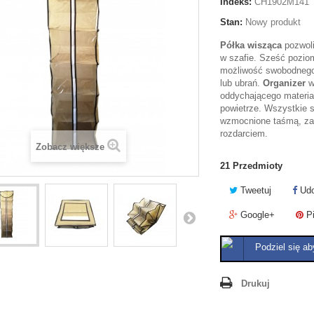
Indeks:
CH1902M141
Stan:
Nowy produkt
Półka wisząca
pozwoli
w szafie. Sześć pozio
możliwość swobodnego
lub ubrań.
Organizer
w
oddychającego materia
powietrze. Wszystkie
wzmocnione taśmą, za
rozdarciem.
Zobacz większe
21
Przedmioty
Tweetuj
Udo
Google+
Pi
Podziel się ab
Drukuj