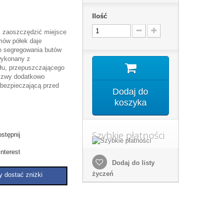
Ilość
 zaoszczędzić miejsce
mów półek daje
 segregowania butów
ykonany z
łu, przepuszczającego
 szwy dodatkowo
bezpieczającą przed
Dodaj do
koszyka
Szybkie płatności
stępnij
nterest
Dodaj do listy
życzeń
y dostać zniżki