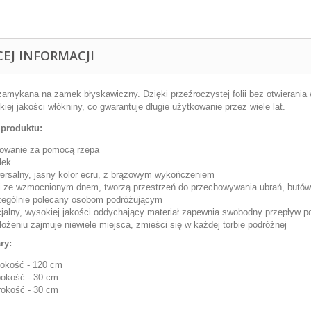
CEJ INFORMACJI
zamykana na zamek błyskawiczny. Dzięki przeźroczystej folii bez otwierania
iej jakości włókniny, co gwarantuje długie użytkowanie przez wiele lat.
produktu:
owanie za pomocą rzepa
łek
ersalny, jasny kolor ecru, z brązowym wykończeniem
i ze wzmocnionym dnem, tworzą przestrzeń do przechowywania ubrań, butów,
ególnie polecany osobom podróżującym
jalny, wysokiej jakości oddychający materiał zapewnia swobodny przepływ p
łożeniu zajmuje niewiele miejsca, zmieści się w każdej torbie podróżnej
ry:
okość - 120 cm
okość - 30 cm
okość - 30 cm