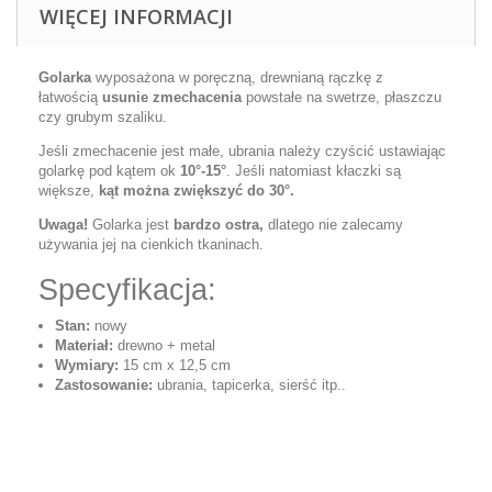
WIĘCEJ INFORMACJI
Golarka
wyposażona w poręczną, drewnianą rączkę z
łatwością
usunie zmechacenia
powstałe na swetrze, płaszczu
czy grubym szaliku.
Jeśli zmechacenie jest małe, ubrania należy czyścić ustawiając
golarkę pod kątem ok
10°-15°
. Jeśli natomiast kłaczki są
większe,
kąt można zwiększyć do 30°.
Uwaga!
Golarka jest
bardzo ostra,
dlatego nie zalecamy
używania jej na cienkich tkaninach.
Specyfikacja:
Stan:
nowy
Materiał:
drewno + metal
Wymiary:
15 cm x 12,5 cm
Zastosowanie:
ubrania, tapicerka, sierść itp..