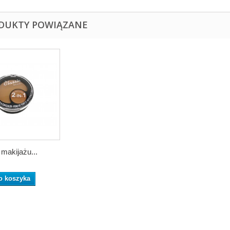
DUKTY POWIĄZANE
makijażu...
o koszyka