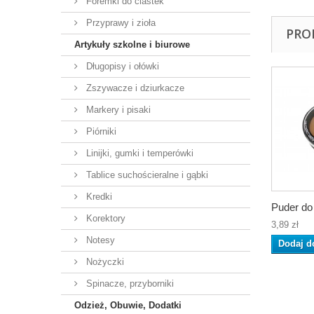
Foremki do ciastek
Przyprawy i zioła
PRO
Artykuły szkolne i biurowe
Długopisy i ołówki
Zszywacze i dziurkacze
Markery i pisaki
Piórniki
Linijki, gumki i temperówki
Tablice suchościeralne i gąbki
Kredki
Puder do 
Korektory
3,89 zł
Notesy
Dodaj d
Nożyczki
Spinacze, przyborniki
Odzież, Obuwie, Dodatki