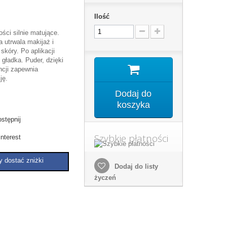
Ilość
ści silnie matujące.
a utrwala makijaż i
skóry. Po aplikacji
 gładka. Puder, dzięki
ncji zapewnia
ję.
Dodaj do
koszyka
stępnij
Szybkie płatności
nterest
y dostać zniżki
Dodaj do listy
życzeń