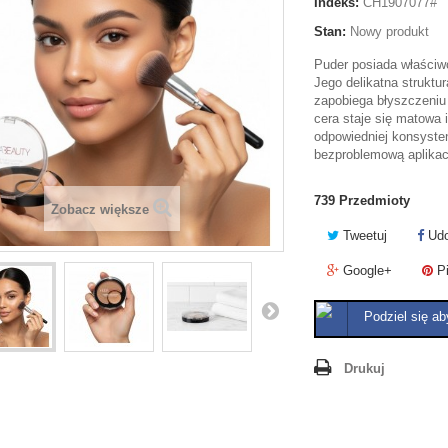
Indeks:
CH1907077#
Stan:
Nowy produkt
Puder posiada właściwo
Jego delikatna struktur
zapobiega błyszczeniu 
cera staje się matowa i
odpowiedniej konsyste
bezproblemową aplikac
739
Przedmioty
Zobacz większe
Tweetuj
Udo
Google+
Pi
Podziel się ab
Drukuj