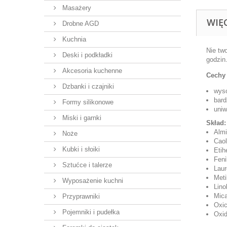
Masażery
WIĘ
Drobne AGD
Kuchnia
Nie tw
Deski i podkładki
godzin
Akcesoria kuchenne
Cechy 
Dzbanki i czajniki
wyso
bar
Formy silikonowe
uniw
Miski i garnki
Skład:
Almi
Noże
Caol
Kubki i słoiki
Etih
Feni
Sztućce i talerze
Laur
Meti
Wyposażenie kuchni
Lino
Mic
Przyprawniki
Oxic
Pojemniki i pudełka
Oxid