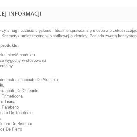
CEJ INFORMACJI
orzy smug i uczucia ciężkości. Idealnie sprawdzi się u osób z przetłuszczają
. Kosmetyk umieszczono w plastikowej pudernicy. Posiada zwartą konsystenc
produktu:
ka jakość produktu
dzo wygodny w stosowaniu
ersalny
don-octenisuccinato De Aluminio
in,
exanoato De Cetearilo
l Trimeticona
oil Lisina
l Parabeno
leato De Tocoferilo
a
lururo De Bismuto
os De Fierro