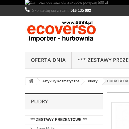
Skontaktuj się z nami:
516 135 992
OFERTA DNIA
*** ZESTAWY PREZ
Artykuły kosmetyczne
Pudry
HUDA BEUAT
PUDRY
*** ZESTAWY PREZENTOWE ***
Dzień Matki