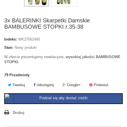
3x BALERINKI Skarpetki Damskie
BAMBUSOWE STOPKI r.35-38
Indeks:
WK27062495
Stan:
Nowy produkt
W ofercie prezentujemy rewelacyjne,
wysokiej jakości
BAMBUSOWE
STOPKI.
79
Przedmioty
Tweetuj
Udostępnij
Google+
Pinterest
Podziel się aby dostać zniżki
Drukuj