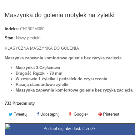
Maszynka do golenia motylek na żyletki
Indeks:
CH1902M080
Stan:
Nowy produkt
KLASYCZNA MASZYNKA DO GOLENIA
Maszynka zapewnia komfortowe golenie bez ryzyka zacięcia.
Maszynka 3-Częściowa
Długość Rączki - 78 mm
W zestawie 1 żyletka i pędzelek do czyszczenia
Pasują standardowe żyletki
Maszynka zapewnia komfortowe golenie bez ryzyka zacięcia.
733
Przedmioty
Tweetuj
Udostępnij
Google+
Pinterest
Podziel się aby dostać zniżki