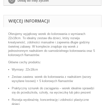
Dodaj do listy życzeń
WIĘCEJ INFORMACJI
Oferujemy wyjątkowy
worek do kolorowania
o wymiarach
22x18cm. To idealny zestaw dla dzieci, który rozwija
kreatywność, zdolności manualne i zapewnia długie godziny
świetnej zabawy. W komplecie znajduje się worek z
jednostronnym nadrukiem do samodzielnego kolorowania oraz 5
kolorowych flamastrów.
Główne cechy produktu:
Wymiary: 22x18cm
Zestaw zawiera: worek do kolorowania z nadrukiem (wzory
wysyłane losowo) + 5 kolorowych flamastrów
Praktyczny sznurek do zaciągania – worek idealnie sprawdzi
się do przedszkola, szkoły, na wycieczkę lub jako prezent
Rozwija wyobraźnię, koncentrację i zdolności plastyczne
dzieci