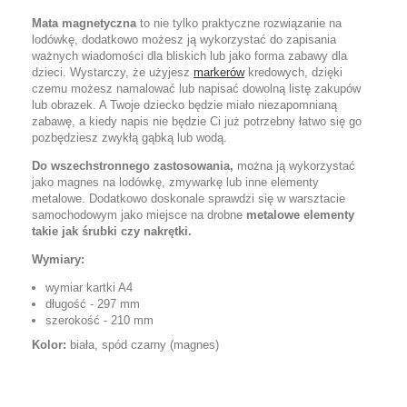
Mata magnetyczna
to nie tylko praktyczne rozwiązanie na
lodówkę, dodatkowo możesz ją wykorzystać do zapisania
ważnych wiadomości dla bliskich lub jako forma zabawy dla
dzieci. Wystarczy, że użyjesz
markerów
kredowych, dzięki
czemu możesz namalować lub napisać dowolną listę zakupów
lub obrazek. A Twoje dziecko będzie miało niezapomnianą
zabawę, a kiedy napis nie będzie Ci już potrzebny łatwo się go
pozbędziesz zwykłą gąbką lub wodą.
Do wszechstronnego zastosowania,
można ją wykorzystać
jako magnes na lodówkę, zmywarkę lub inne elementy
metalowe. Dodatkowo doskonale sprawdzi się w warsztacie
samochodowym jako miejsce na drobne
metalowe elementy
takie jak śrubki czy nakrętki.
Wymiary:
wymiar kartki A4
długość - 297 mm
szerokość - 210 mm
Kolor:
biała, spód czarny (magnes)