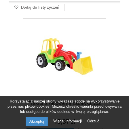
Dodaj do listy życzeń
Korzystając z naszej strony wyrażasz zgodę na wykorzystywanie
Traktor z ładowarką zabawka 152
przez nas plików cookies. Możesz określić warunki przechowywania
lub dostępu do plików cookies w Twojej przeglądarce.
15,37 zł
Więcej informacji
Odrzuć
Akceptuj