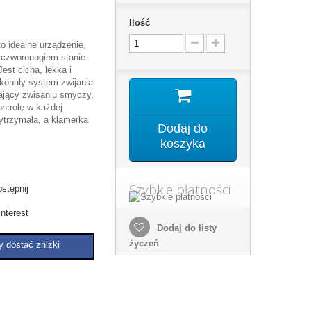
Ilość
 idealne urządzenie,
 czworonogiem stanie
est cicha, lekka i
konały system zwijania
gający zwisaniu smyczy.
ntrolę w każdej
ytrzymała, a klamerka
Dodaj do
koszyka
Szybkie płatności
stępnij
nterest
Dodaj do listy
życzeń
y dostać zniżki