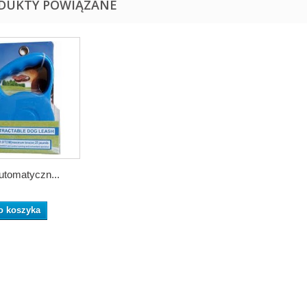
DUKTY POWIĄZANE
tomatyczn...
o koszyka