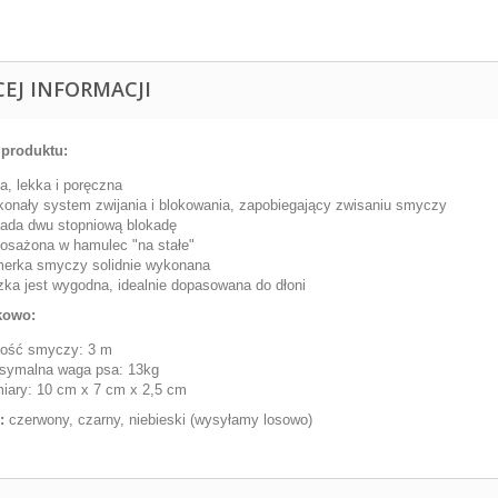
CEJ INFORMACJI
produktu:
a, lekka i poręczna
onały system zwijania i blokowania, zapobiegający zwisaniu smyczy
ada dwu stopniową blokadę
sażona w hamulec "na stałe"
merka smyczy solidnie wykonana
ka jest wygodna, idealnie dopasowana do dłoni
kowo:
gość smyczy: 3 m
symalna waga psa: 13kg
ary: 10 cm x 7 cm x 2,5 cm
y:
czerwony, czarny, niebieski (wysyłamy losowo)