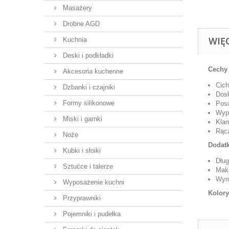
Masażery
Drobne AGD
WIĘ
Kuchnia
Deski i podkładki
Cechy 
Akcesoria kuchenne
Cich
Dzbanki i czajniki
Dosk
Formy silikonowe
Posi
Wypo
Miski i garnki
Kla
Rącz
Noże
Dodat
Kubki i słoiki
Dłu
Sztućce i talerze
Mak
Wymi
Wyposażenie kuchni
Kolor
Przyprawniki
Pojemniki i pudełka