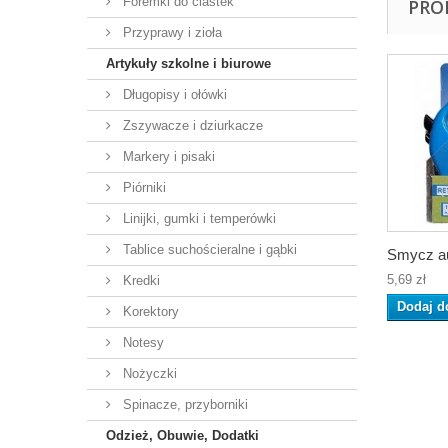
Foremki do ciastek
PRO
Przyprawy i zioła
Artykuły szkolne i biurowe
Długopisy i ołówki
Zszywacze i dziurkacze
Markery i pisaki
Piórniki
Linijki, gumki i temperówki
Tablice suchościeralne i gąbki
Smycz au
5,69 zł
Kredki
Dodaj d
Korektory
Notesy
Nożyczki
Spinacze, przyborniki
Odzież, Obuwie, Dodatki