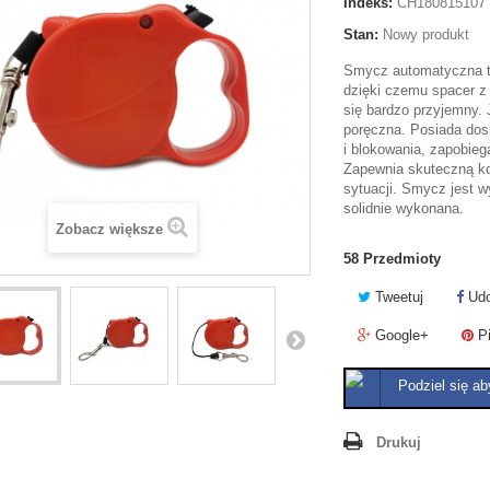
Indeks:
CH180815107
Stan:
Nowy produkt
Smycz automatyczna to
dzięki czemu spacer z
się bardzo przyjemny. J
poręczna. Posiada dos
i blokowania, zapobie
Zapewnia skuteczną ko
sytuacji. Smycz jest w
solidnie wykonana.
Zobacz większe
58
Przedmioty
Tweetuj
Udo
Google+
Pi
Podziel się ab
Drukuj