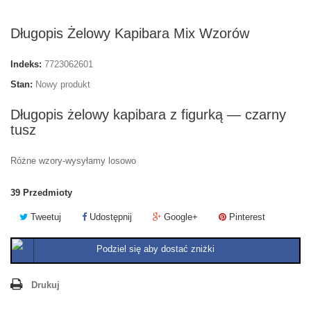
Długopis Żelowy Kapibara Mix Wzorów
Indeks:
7723062601
Stan:
Nowy produkt
Długopis żelowy kapibara z figurką — czarny
tusz
Różne wzory-wysyłamy losowo
39
Przedmioty
Tweetuj
Udostępnij
Google+
Pinterest
Podziel się aby dostać zniżki
Drukuj