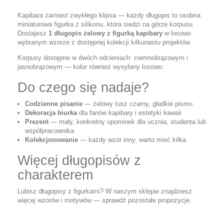
Kapibara zamiast zwykłego klipsa — każdy długopis to osobna
miniaturowa figurka z silikonu, która siedzi na górze korpusu.
Dostajesz
1 długopis żelowy z figurką kapibary
w losowo
wybranym wzorze z dostępnej kolekcji kilkunastu projektów.
Korpusy dostępne w dwóch odcieniach: ciemnobrązowym i
jasnobrązowym — kolor również wysyłany losowo.
Do czego się nadaje?
Codzienne pisanie
— żelowy tusz czarny, gładkie pismo
Dekoracja biurka
dla fanów kapibary i estetyki kawaii
Prezent
— mały, konkretny upominek dla ucznia, studenta lub
współpracownika
Kolekcjonowanie
— każdy wzór inny, warto mieć kilka
Więcej długopisów z
charakterem
Lubisz długopisy z figurkami? W naszym sklepie znajdziesz
więcej wzorów i motywów — sprawdź pozostałe propozycje.