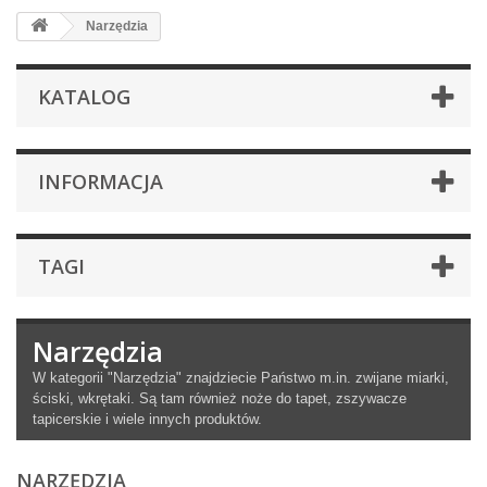
Narzędzia
KATALOG
INFORMACJA
TAGI
Narzędzia
W kategorii "Narzędzia" znajdziecie Państwo m.in. zwijane miarki,
ściski, wkrętaki. Są tam również noże do tapet, zszywacze
tapicerskie i wiele innych produktów.
NARZĘDZIA