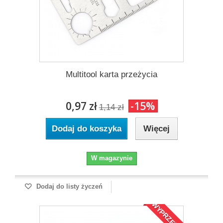
Multitool karta przeżycia
0,97 zł
-15%
1,14 zł
Dodaj do koszyka
Więcej
W magazynie
Dodaj do listy życzeń
WYPRZEDAŻ!