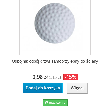
Odbojnik odbój drzwi samoprzylepny do ściany
0,98 zł
-15%
1,15 zł
Dodaj do koszyka
Więcej
W magazynie