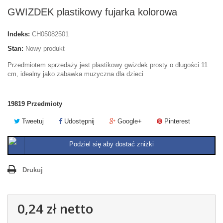
GWIZDEK plastikowy fujarka kolorowa
Indeks:
CH05082501
Stan:
Nowy produkt
Przedmiotem sprzedaży jest plastikowy gwizdek prosty o długości 11
cm, idealny jako zabawka muzyczna dla dzieci
19819
Przedmioty
Tweetuj
Udostępnij
Google+
Pinterest
Podziel się aby dostać zniżki
Drukuj
0,24 zł
netto