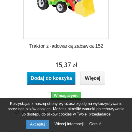
Traktor z ładowarką zabawka 152
15,37 zł
Dodaj do koszyka
Więcej
W magazynie
Korzystając z naszej strony wyrażasz zgodę na wykorzystywanie
przez nas plików cookies. Możesz określić warunki przechowywania
Dodaj do listy życzeń
lub dostępu do plików cookies w Twojej przeglądarce.
Więcej informacji
Odrzuć
Akceptuj